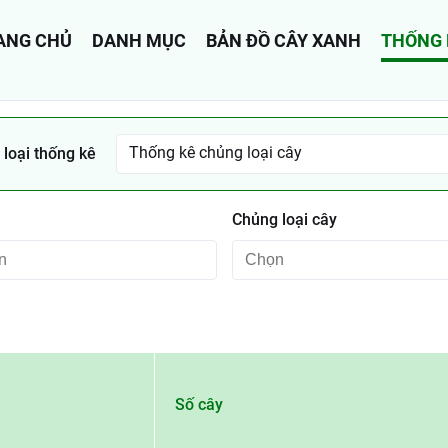
ANG CHỦ
DANH MỤC
BẢN ĐỒ CÂY XANH
THỐNG 
Thống kê chủng loại cây
loại thống kê
Chủng loại cây
Số cây